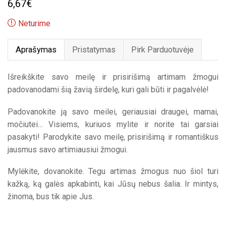
6,67
€
Neturime
Aprašymas
Pristatymas
Pirk Parduotuvėje
Išreikškite savo meilę ir prisirišimą artimam žmogui
padovanodami šią žavią širdelę, kuri gali būti ir pagalvėlė!
Padovanokite ją savo meilei, geriausiai draugei, mamai,
močiutei… Visiems, kuriuos mylite ir norite tai garsiai
pasakyti! Parodykite savo meilę, prisirišimą ir romantiškus
jausmus savo artimiausiui žmogui.
Mylėkite, dovanokite. Tegu artimas žmogus nuo šiol turi
kažką, ką galės apkabinti, kai Jūsų nebus šalia. Ir mintys,
žinoma, bus tik apie Jus.