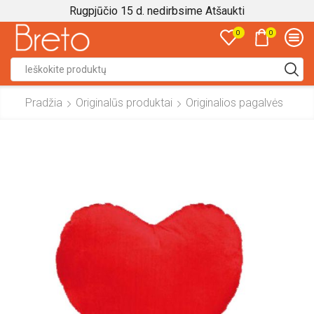
Rugpjūčio 15 d. nedirbsime
Atšaukti
0
0
Search
input
Pradžia
Originalūs produktai
Originalios pagalvės