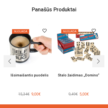
Panašūs Produktai
NUOLAIDA
NUOLAIDA
Išsimaišantis puodelis
Stalo žaidimas „Domino“
Original
Current
Original
Current
15,34
€
9,00
€
9,49
€
5,00
€
price
price
price
price
was:
is:
was:
is: