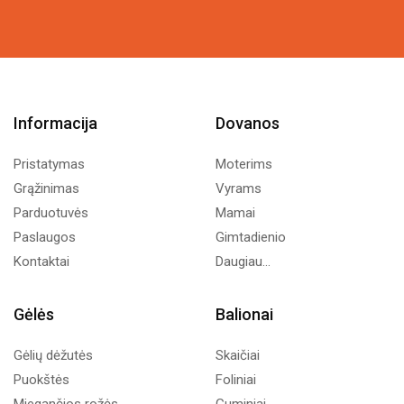
15,34€.
9,00€.
9,49€.
5,00€.
Informacija
Dovanos
Pristatymas
Moterims
Grąžinimas
Vyrams
Parduotuvės
Mamai
Paslaugos
Gimtadienio
Kontaktai
Daugiau...
Gėlės
Balionai
Gėlių dėžutės
Skaičiai
Puokštės
Foliniai