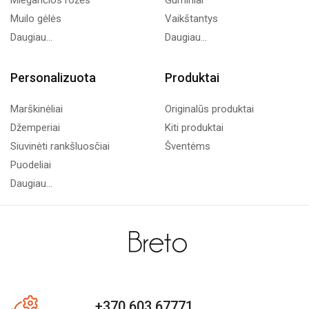
Miegančios rožės
Guminiai
Muilo gėlės
Vaikštantys
Daugiau...
Daugiau...
Personalizuota
Produktai
Marškinėliai
Originalūs produktai
Džemperiai
Kiti produktai
Siuvinėti rankšluosčiai
Šventėms
Puodeliai
Daugiau...
+370 603 67771