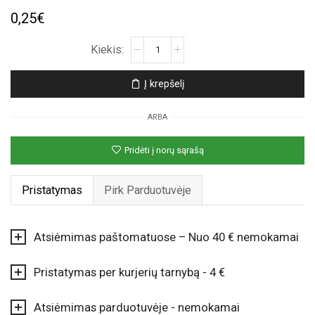
0,25
€
produkto
kiekis:
Purpurinis
Į krepšelį
nepripūstas
balionas
ARBA
Pridėti į norų sąrašą
Pristatymas
Pirk Parduotuvėje
Atsiėmimas paštomatuose – Nuo 40 € nemokamai
Pristatymas per kurjerių tarnybą - 4 €
Atsiėmimas parduotuvėje - nemokamai