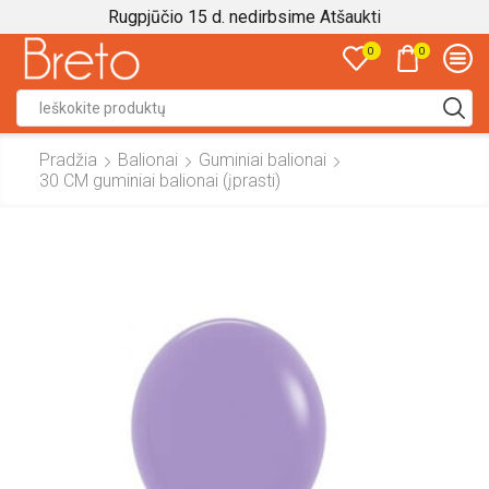
Rugpjūčio 15 d. nedirbsime
Atšaukti
0
0
Search
input
Pradžia
Balionai
Guminiai balionai
30 CM guminiai balionai (įprasti)