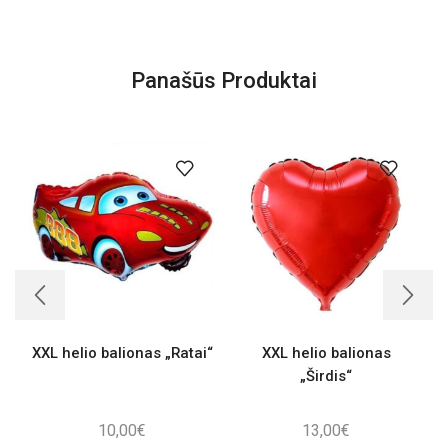
Panašūs Produktai
XXL helio balionas „Ratai“
XXL helio balionas
R
„Širdis“
10,00
€
13,00
€