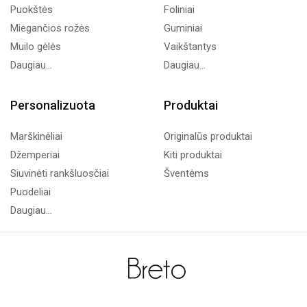
Puokštės
Foliniai
Miegančios rožės
Guminiai
Muilo gėlės
Vaikštantys
Daugiau...
Daugiau...
Personalizuota
Produktai
Marškinėliai
Originalūs produktai
Džemperiai
Kiti produktai
Siuvinėti rankšluosčiai
Šventėms
Puodeliai
Daugiau...