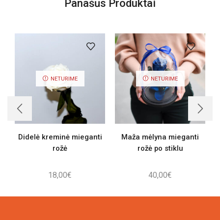
Panašūs Produktai
NETURIME
NETURIME
Didelė kreminė mieganti
Maža mėlyna mieganti
rožė
rožė po stiklu
18,00
€
40,00
€