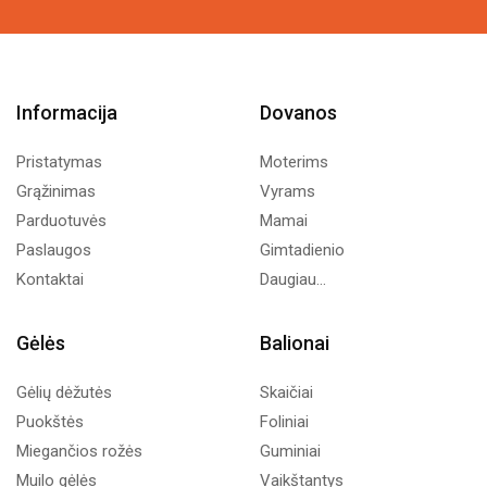
Informacija
Dovanos
Pristatymas
Moterims
Grąžinimas
Vyrams
Parduotuvės
Mamai
Paslaugos
Gimtadienio
Kontaktai
Daugiau...
Gėlės
Balionai
Gėlių dėžutės
Skaičiai
Puokštės
Foliniai
Miegančios rožės
Guminiai
Muilo gėlės
Vaikštantys