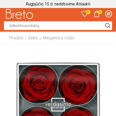
Rugpjūčio 15 d. nedirbsime
Atšaukti
0
0
Search
input
Pradžia
Gėlės
Miegančios rožės