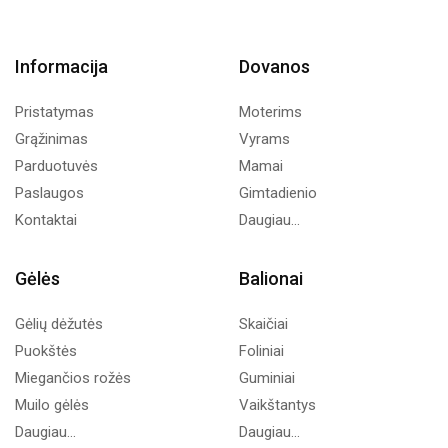
Informacija
Dovanos
Pristatymas
Moterims
Grąžinimas
Vyrams
Parduotuvės
Mamai
Paslaugos
Gimtadienio
Kontaktai
Daugiau...
Gėlės
Balionai
Gėlių dėžutės
Skaičiai
Puokštės
Foliniai
Miegančios rožės
Guminiai
Muilo gėlės
Vaikštantys
Daugiau...
Daugiau...