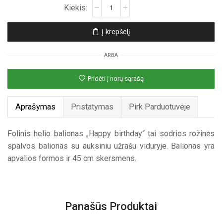
produkto
kiekis:
Rožinis
Į krepšelį
folinis
helio
ARBA
balionas
„Happy
Pridėti į norų sąrašą
birthday“
Aprašymas
Pristatymas
Pirk Parduotuvėje
Folinis helio balionas „Happy birthday“ tai sodrios rožinės
spalvos balionas su auksiniu užrašu viduryje. Balionas yra
apvalios formos ir 45 cm skersmens.
Panašūs Produktai