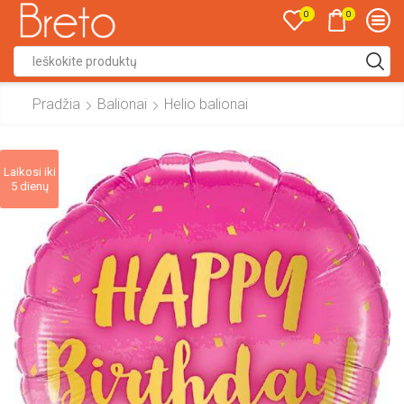
0
0
Search
input
Pradžia
Balionai
Helio balionai
Laikosi iki
5 dienų