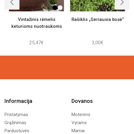
Vintažinis rėmelis
Rašiklis „Geriausia bosė“
keturioms nuotraukoms
25,47
€
3,00
€
Informacija
Dovanos
Pristatymas
Moterims
Grąžinimas
Vyrams
Parduotuvės
Mamai