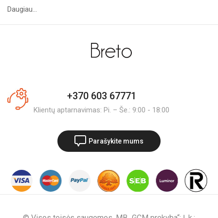
Daugiau...
+370 603 67771
Klientų aptarnavimas: Pi. – Še.: 9:00 - 18:00
Parašykite mums
© Visos teisės saugomos. MB „GCM prekyba“; Į. k.: