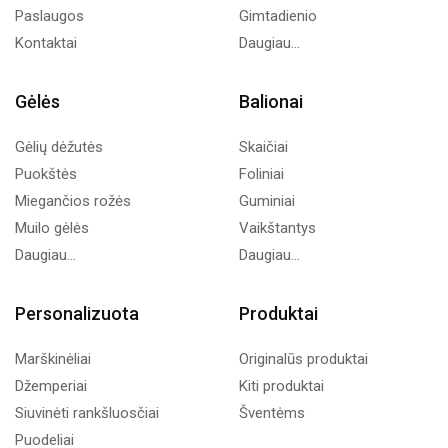
Paslaugos
Gimtadienio
Kontaktai
Daugiau...
Gėlės
Balionai
Gėlių dėžutės
Skaičiai
Puokštės
Foliniai
Miegančios rožės
Guminiai
Muilo gėlės
Vaikštantys
Daugiau...
Daugiau...
Personalizuota
Produktai
Marškinėliai
Originalūs produktai
Džemperiai
Kiti produktai
Siuvinėti rankšluosčiai
Šventėms
Puodeliai