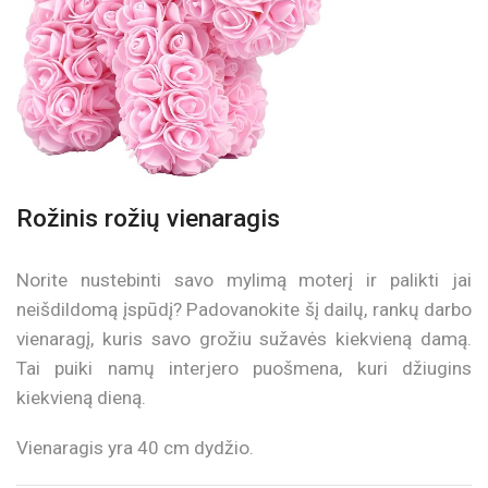
Rožinis rožių vienaragis
Norite nustebinti savo mylimą moterį ir palikti jai
neišdildomą įspūdį? Padovanokite šį dailų, rankų darbo
vienaragį, kuris savo grožiu sužavės kiekvieną damą.
Tai puiki namų interjero puošmena, kuri džiugins
kiekvieną dieną.
Vienaragis yra 40 cm dydžio.