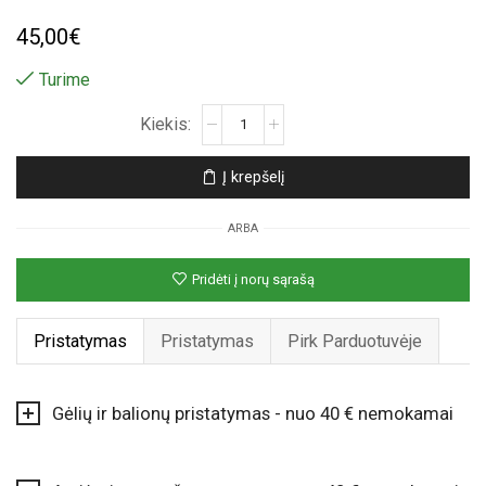
45,00
€
Turime
produkto
kiekis:
Rožinis
Į krepšelį
rožių
vienaragis
ARBA
Pridėti į norų sąrašą
Pristatymas
Pristatymas
Pirk Parduotuvėje
Gėlių ir balionų pristatymas - nuo 40 € nemokamai