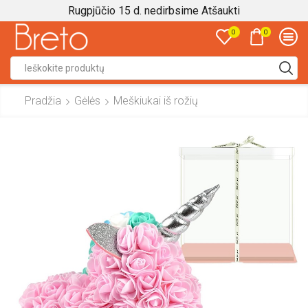
Rugpjūčio 15 d. nedirbsime
Atšaukti
0
0
Search
input
Pradžia
Gėlės
Meškiukai iš rožių