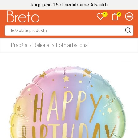
Rugpjūčio 15 d. nedirbsime
Atšaukti
0
0
Search
input
Pradžia
Balionai
Foliniai balionai