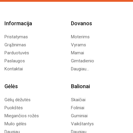
Informacija
Dovanos
Pristatymas
Moterims
Grąžinimas
Vyrams
Parduotuvės
Mamai
Paslaugos
Gimtadienio
Kontaktai
Daugiau...
Gėlės
Balionai
Gėlių dėžutės
Skaičiai
Puokštės
Foliniai
Miegančios rožės
Guminiai
Muilo gėlės
Vaikštantys
Daugiau...
Daugiau...