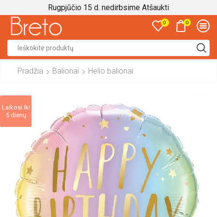
Rugpjūčio 15 d. nedirbsime
Atšaukti
0
0
Search
input
Pradžia
Balionai
Helio balionai
Laikosi iki
5 dienų