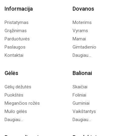
Informacija
Dovanos
Pristatymas
Moterims
Grąžinimas
Vyrams
Parduotuvės
Mamai
Paslaugos
Gimtadienio
Kontaktai
Daugiau...
Gėlės
Balionai
Gėlių dėžutės
Skaičiai
Puokštės
Foliniai
Miegančios rožės
Guminiai
Muilo gėlės
Vaikštantys
Daugiau...
Daugiau...