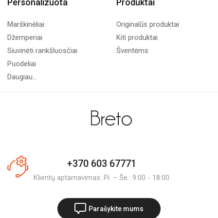
Personalizuota
Produktai
Marškinėliai
Originalūs produktai
Džemperiai
Kiti produktai
Siuvinėti rankšluosčiai
Šventėms
Puodeliai
Daugiau...
+370 603 67771
Klientų aptarnavimas: Pi. – Še.: 9:00 - 18:00
Parašykite mums