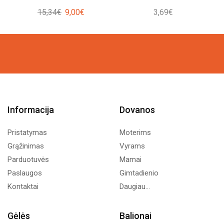
Original
Current
15,34
€
9,00
€
3,69
€
price
price
was:
is:
15,34€.
9,00€.
Informacija
Dovanos
Pristatymas
Moterims
Grąžinimas
Vyrams
Parduotuvės
Mamai
Paslaugos
Gimtadienio
Kontaktai
Daugiau...
Gėlės
Balionai