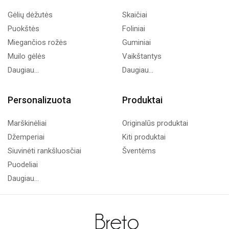
Gėlių dėžutės
Skaičiai
Puokštės
Foliniai
Miegančios rožės
Guminiai
Muilo gėlės
Vaikštantys
Daugiau...
Daugiau...
Personalizuota
Produktai
Marškinėliai
Originalūs produktai
Džemperiai
Kiti produktai
Siuvinėti rankšluosčiai
Šventėms
Puodeliai
Daugiau...