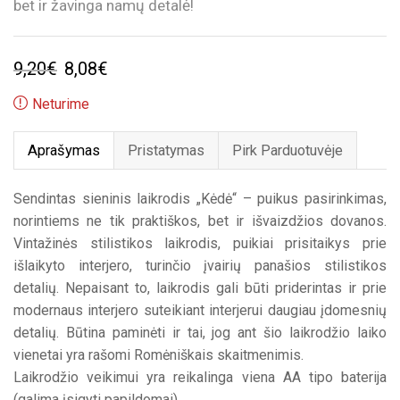
bet ir žavinga namų detalė!
Original
Current
9,20
€
8,08
€
price
price
Neturime
was:
is:
Aprašymas
Pristatymas
Pirk Parduotuvėje
9,20€.
8,08€.
Sendintas sieninis laikrodis „Kėdė“ – puikus pasirinkimas,
norintiems ne tik praktiškos, bet ir išvaizdžios dovanos.
Vintažinės stilistikos laikrodis, puikiai prisitaikys prie
išlaikyto interjero, turinčio įvairių panašios stilistikos
detalių. Nepaisant to, laikrodis gali būti priderintas ir prie
modernaus interjero suteikiant interjerui daugiau įdomesnių
detalių. Būtina paminėti ir tai, jog ant šio laikrodžio laiko
vienetai yra rašomi Romėniškais skaitmenimis.
Laikrodžio veikimui yra reikalinga viena AA tipo baterija
(galima įsigyti papildomai).