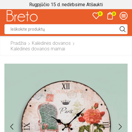
Rugpjūčio 15 d. nedirbsime
Atšaukti
0
0
Search
input
Pradžia
Kalėdinės dovanos
Kalėdinės dovanos mamai