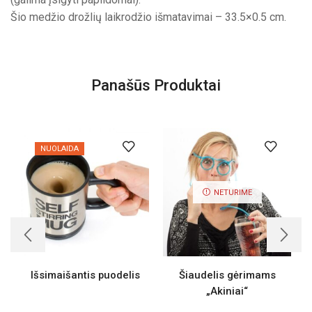
Šio medžio drožlių laikrodžio išmatavimai – 33.5×0.5 cm.
Panašūs Produktai
NUOLAIDA
NETURIME
Išsimaišantis puodelis
Šiaudelis gėrimams
„Akiniai“