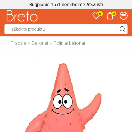
Rugpjūčio 15 d. nedirbsime
Atšaukti
0
0
Search
input
Pradžia
Balionai
Foliniai balionai