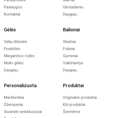
Paslaugos
Gimtadienio
Kontaktai
Daugiau...
Gėlės
Balionai
Gėlių dėžutės
Skaičiai
Puokštės
Foliniai
Miegančios rožės
Guminiai
Muilo gėlės
Vaikštantys
Daugiau...
Daugiau...
Personalizuota
Produktai
Marškinėliai
Originalūs produktai
Džemperiai
Kiti produktai
Siuvinėti rankšluosčiai
Šventėms