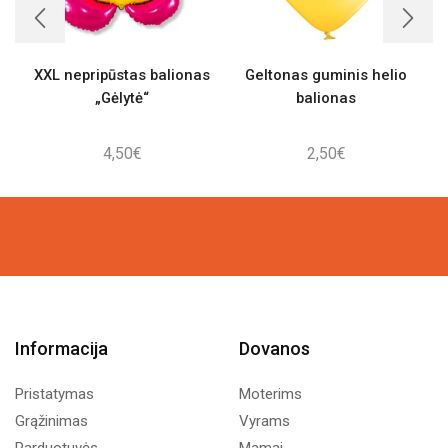
XXL nepripūstas balionas
Geltonas guminis helio
„Gėlytė“
balionas
4,50
€
2,50
€
Informacija
Dovanos
Pristatymas
Moterims
Grąžinimas
Vyrams
Parduotuvės
Mamai