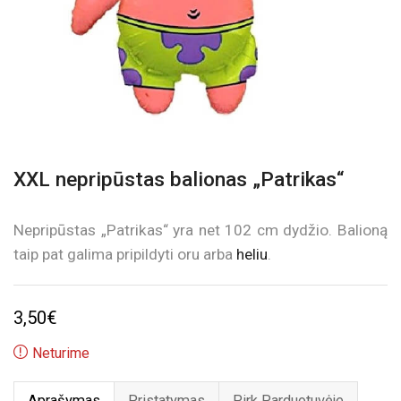
XXL nepripūstas balionas „Patrikas“
Nepripūstas „Patrikas“ yra net 102 cm dydžio. Balioną
taip pat galima pripildyti oru arba
heliu
.
3,50
€
Neturime
Aprašymas
Pristatymas
Pirk Parduotuvėje