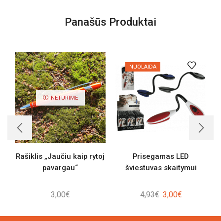
Panašūs Produktai
NUOLAIDA
NETURIME
Rašiklis „Jaučiu kaip rytoj
Prisegamas LED
pavargau“
šviestuvas skaitymui
Original
Current
3,00
€
4,93
€
3,00
€
price
price
was:
is: