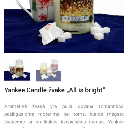
Yankee Candle žvakė „All is bright“
Aromatinė žvakė yra puiki dovana romantikos
pasiilgusioms moterims bei toms, kurios mėgsta
žvakėmis ar smilkalais kvepiančius namus. Yankee