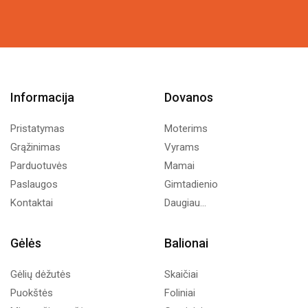
4,93€.
3,00€.
Informacija
Dovanos
Pristatymas
Moterims
Grąžinimas
Vyrams
Parduotuvės
Mamai
Paslaugos
Gimtadienio
Kontaktai
Daugiau...
Gėlės
Balionai
Gėlių dėžutės
Skaičiai
Puokštės
Foliniai