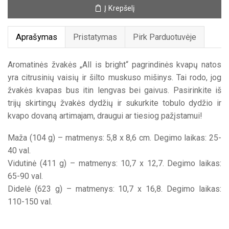
Yankee
Į Krepšelį
Candle
žvakė
„All
Aprašymas
Pristatymas
Pirk Parduotuvėje
is
bright“
Aromatinės žvakės „All is bright“ pagrindinės kvapų natos
yra citrusinių vaisių ir šilto muskuso mišinys. Tai rodo, jog
žvakės kvapas bus itin lengvas bei gaivus. Pasirinkite iš
trijų skirtingų žvakės dydžių ir sukurkite tobulo dydžio ir
kvapo dovaną artimajam, draugui ar tiesiog pažįstamui!
Maža (104 g) – matmenys: 5,8 x 8,6 cm. Degimo laikas: 25-
40 val.
Vidutinė (411 g) – matmenys: 10,7 x 12,7. Degimo laikas:
65-90 val.
Didelė (623 g) – matmenys: 10,7 x 16,8. Degimo laikas:
110-150 val.