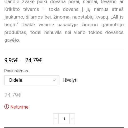
Candle žvakė puiki dovana porai, šeimai, tėvams ar
Krikšto tėvams – tokia dovana į jų namus atneš
jaukumo, šilumos bei, žinoma, nuostabių kvapų. „All is
bright“ žvakė visame pasaulyje žinomo gamintojo
produktas, todėl nenuvils nei vieno tokios dovanos
gavėjo.
Price
9,95
€
–
24,79
€
range:
Pasirinkimas
9,95€
Išvalyti
through
24,79
€
24,79€
Neturime
produkto
kiekis: