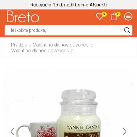
Rugpjūčio 15 d. nedirbsime
Atšaukti
0
0
Search
input
Pradžia
Valentino dienos dovanos
Valentino dienos dovanos Jai