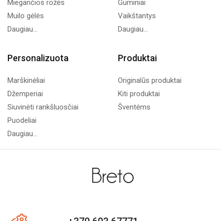
Miegančios rožės
Guminiai
Muilo gėlės
Vaikštantys
Daugiau...
Daugiau...
Personalizuota
Produktai
Marškinėliai
Originalūs produktai
Džemperiai
Kiti produktai
Siuvinėti rankšluosčiai
Šventėms
Puodeliai
Daugiau...