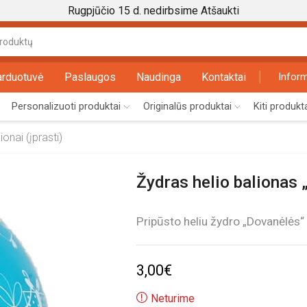
Rugpjūčio 15 d. nedirbsime
Atšaukti
Search
input
arduotuvė
Paslaugos
Naudinga
Kontaktai
Inform
Personalizuoti produktai
Originalūs produktai
Kiti produkt
onai (įprasti)
Žydras helio balionas
Pripūsto heliu žydro „Dovanėlės“
3,00
€
Neturime