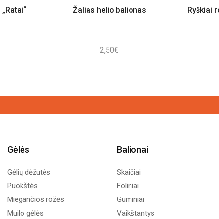
 „Ratai“
Žalias helio balionas
Ryškiai r
2,50
€
Gėlės
Balionai
Gėlių dėžutės
Skaičiai
Puokštės
Foliniai
Miegančios rožės
Guminiai
Muilo gėlės
Vaikštantys