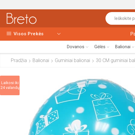
Visos Prekės
P
Dovanos
Gėlės
Balionai
Pradžia
Balionai
Guminiai balionai
30 CM guminiai bali
Laikosi iki
24 valandų