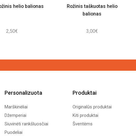
ožinis helio balionas
Rožinis taškuotas helio
balionas
2,50
€
3,00
€
Personalizuota
Produktai
Marškinėliai
Originalūs produktai
Džemperiai
Kiti produktai
Siuvinėti rankšluosčiai
Šventėms
Puodeliai