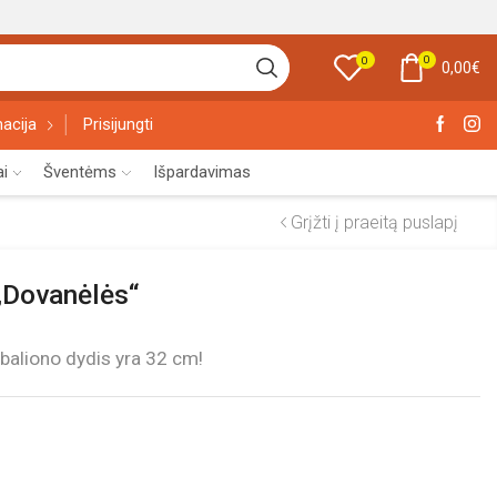
0
0
0,00
€
acija
Prisijungti
ai
Šventėms
Išpardavimas
Grįžti į praeitą puslapį
 „Dovanėlės“
 baliono dydis yra 32 cm!