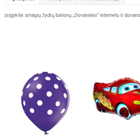
Įsigykite smagių žydrų balionų „Dovanėlės“ internetu ir dova