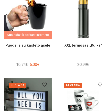
Nuolaida tik perkant internetu
Puodelis su kasteto ąsele
XXL termosas „Kulka“
Original
Current
10,74
€
6,00
€
20,99
€
price
price
was:
is:
10,74€.
6,00€.
NUOLAIDA
NUOLAIDA