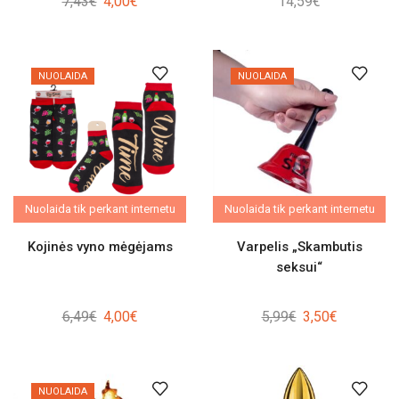
Original
Current
7,43
€
4,00
€
14,59
€
price
price
was:
is:
7,43€.
4,00€.
NUOLAIDA
NUOLAIDA
Nuolaida tik perkant internetu
Nuolaida tik perkant internetu
Kojinės vyno mėgėjams
Varpelis „Skambutis
seksui“
Original
Current
Original
Current
6,49
€
4,00
€
5,99
€
3,50
€
price
price
price
price
was:
is:
was:
is:
6,49€.
4,00€.
5,99€.
3,50€.
NUOLAIDA