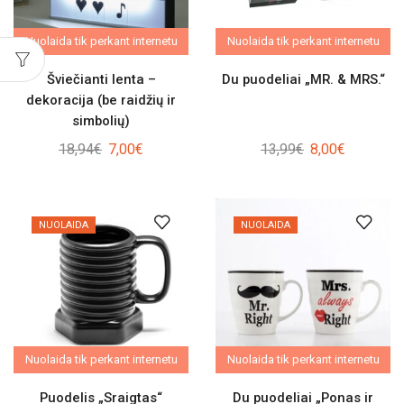
Nuolaida tik perkant internetu
Nuolaida tik perkant internetu
Šviečianti lenta –
Du puodeliai „MR. & MRS.“
dekoracija (be raidžių ir
simbolių)
Original
Current
Original
Current
18,94
€
7,00
€
13,99
€
8,00
€
price
price
price
price
was:
is:
was:
is:
18,94€.
7,00€.
13,99€.
8,00€.
NUOLAIDA
NUOLAIDA
Nuolaida tik perkant internetu
Nuolaida tik perkant internetu
Puodelis „Sraigtas“
Du puodeliai „Ponas ir