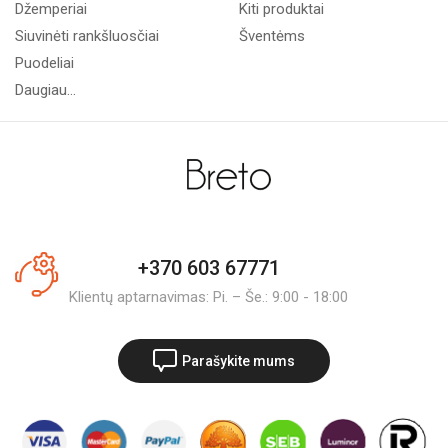
Džemperiai
Kiti produktai
Siuvinėti rankšluosčiai
Šventėms
Puodeliai
Daugiau...
+370 603 67771
Klientų aptarnavimas: Pi. – Še.: 9:00 - 18:00
Parašykite mums