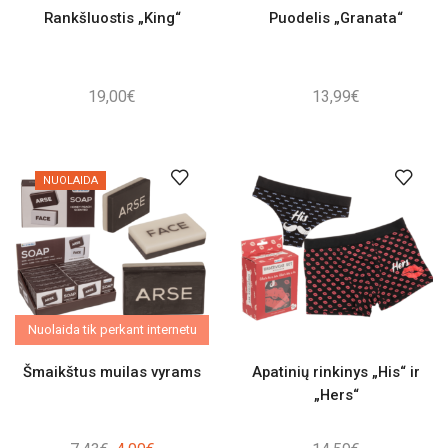
Rankšluostis „King“
Puodelis „Granata“
19,00
€
13,99
€
NUOLAIDA
Nuolaida tik perkant internetu
Šmaikštus muilas vyrams
Apatinių rinkinys „His“ ir
„Hers“