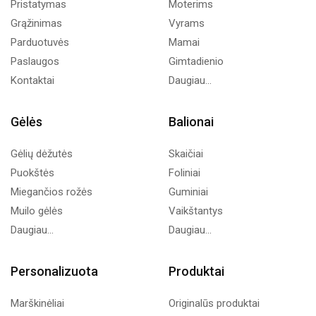
Pristatymas
Moterims
Grąžinimas
Vyrams
Parduotuvės
Mamai
Paslaugos
Gimtadienio
Kontaktai
Daugiau...
Gėlės
Balionai
Gėlių dėžutės
Skaičiai
Puokštės
Foliniai
Miegančios rožės
Guminiai
Muilo gėlės
Vaikštantys
Daugiau...
Daugiau...
Personalizuota
Produktai
Marškinėliai
Originalūs produktai