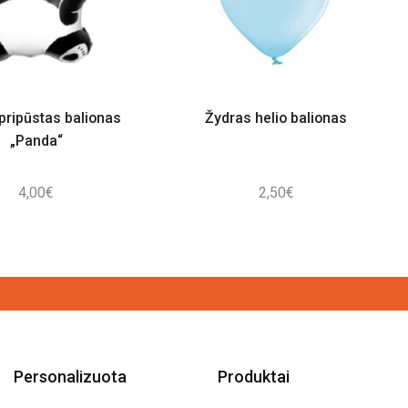
pripūstas balionas
Žydras helio balionas
„Panda“
4,00
€
2,50
€
Personalizuota
Produktai