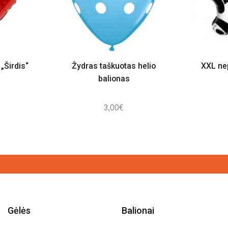
„Širdis“
Žydras taškuotas helio
XXL ne
balionas
3,00
€
Gėlės
Balionai