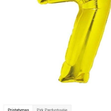
Pristatymas
Pirk Parduotuvėje