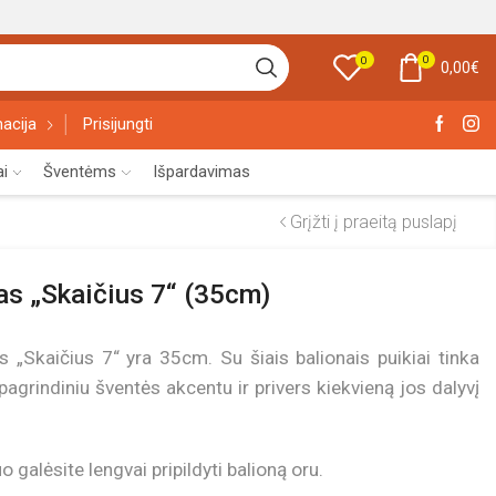
0
0
0,00
€
acija
Prisijungti
ai
Šventėms
Išpardavimas
Grįžti į praeitą puslapį
nas „Skaičius 7“ (35cm)
s „Skaičius 7“ yra 35cm. Su šiais balionais puikiai tinka
 pagrindiniu šventės akcentu ir privers kiekvieną jos dalyvį
 galėsite lengvai pripildyti balioną oru.