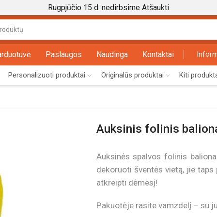
Rugpjūčio 15 d. nedirbsime
Atšaukti
Search
input
arduotuvė
Paslaugos
Naudinga
Kontaktai
Inform
Personalizuoti produktai
Originalūs produktai
Kiti produkt
Auksinis folinis balio
Auksinės spalvos folinis baliona
dekoruoti šventės vietą, jie taps
atkreipti dėmesį!
Pakuotėje rasite vamzdelį – su juo