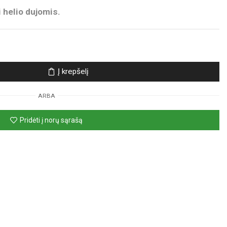
 helio dujomis.
Į krepšelį
ARBA
Pridėti į norų sąrašą