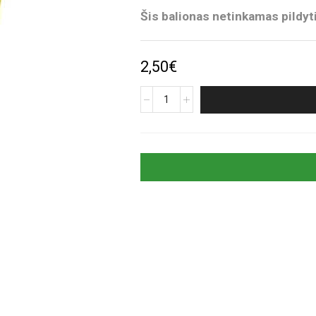
Šis balionas netinkamas pildyti
2,50
€
produkto
kiekis:
Auksinis
folinis
balionas
„Skaičius
7“
(35cm)