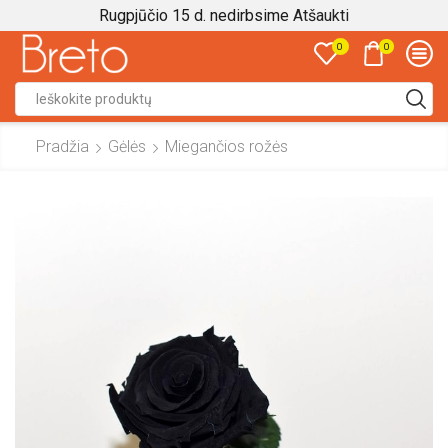
Rugpjūčio 15 d. nedirbsime
Atšaukti
0
0
Search
input
Pradžia
Gėlės
Miegančios rožės