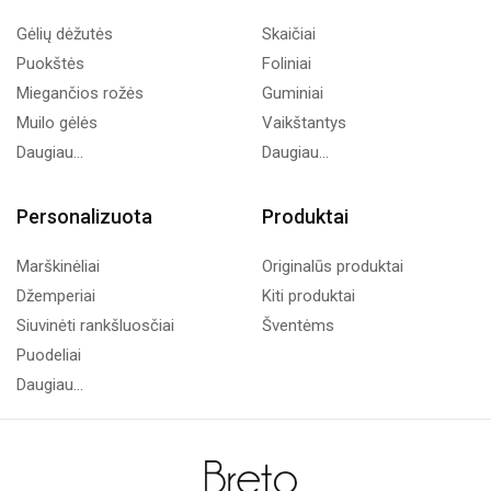
Gėlių dėžutės
Skaičiai
Puokštės
Foliniai
Miegančios rožės
Guminiai
Muilo gėlės
Vaikštantys
Daugiau...
Daugiau...
Personalizuota
Produktai
Marškinėliai
Originalūs produktai
Džemperiai
Kiti produktai
Siuvinėti rankšluosčiai
Šventėms
Puodeliai
Daugiau...