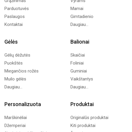
Grąžinimas
Vyrams
Parduotuvės
Mamai
Paslaugos
Gimtadienio
Kontaktai
Daugiau...
Gėlės
Balionai
Gėlių dėžutės
Skaičiai
Puokštės
Foliniai
Miegančios rožės
Guminiai
Muilo gėlės
Vaikštantys
Daugiau...
Daugiau...
Personalizuota
Produktai
Marškinėliai
Originalūs produktai
Džemperiai
Kiti produktai