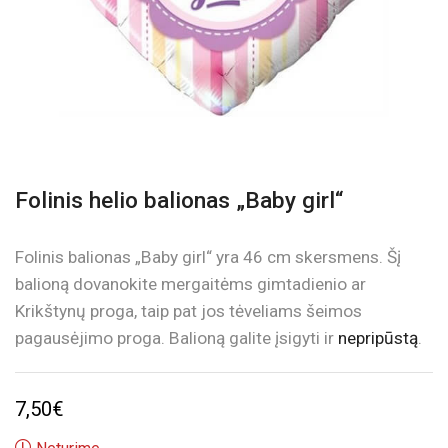
Folinis helio balionas „Baby girl“
Folinis balionas „Baby girl“ yra 46 cm skersmens. Šį
balioną dovanokite mergaitėms gimtadienio ar
Krikštynų proga, taip pat jos tėveliams šeimos
pagausėjimo proga. Balioną galite įsigyti ir
nepripūstą
.
7,50
€