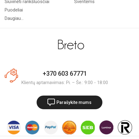
Siuvinėti rankšluosčiai
Šventėms
Puodeliai
Daugiau...
+370 603 67771
Klientų aptarnavimas: Pi. – Še.: 9:00 - 18:00
Parašykite mums