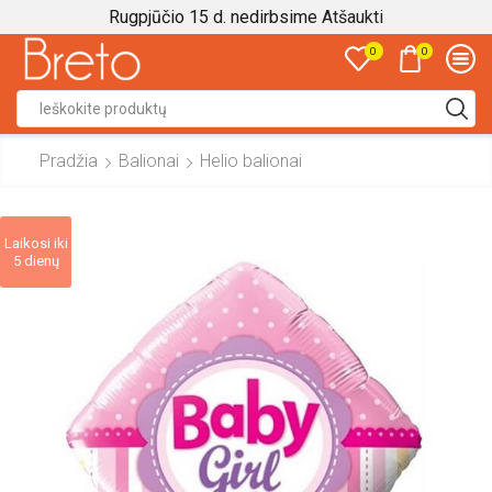
Rugpjūčio 15 d. nedirbsime
Atšaukti
0
0
Search
input
Pradžia
Balionai
Helio balionai
Laikosi iki
5 dienų