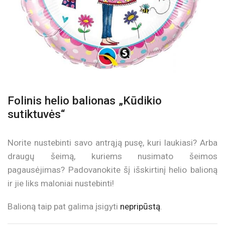
Folinis helio balionas „Kūdikio
sutiktuvės“
Norite nustebinti savo antrąją pusę, kuri laukiasi? Arba
draugų šeimą, kuriems nusimato šeimos
pagausėjimas? Padovanokite šį išskirtinį helio balioną
ir jie liks maloniai nustebinti!
Balioną taip pat galima įsigyti
nepripūstą
.