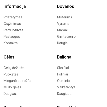
Informacija
Dovanos
Pristatymas
Moterims
Grąžinimas
Vyrams
Parduotuvės
Mamai
Paslaugos
Gimtadienio
Kontaktai
Daugiau...
Gėlės
Balionai
Gėlių dėžutės
Skaičiai
Puokštės
Foliniai
Miegančios rožės
Guminiai
Muilo gėlės
Vaikštantys
Daugiau...
Daugiau...