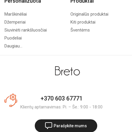
Personalizuota
Produktai
Marškinėliai
Originalūs produktai
Džemperiai
Kiti produktai
Siuvinėti rankšluosčiai
Šventėms
Puodeliai
Daugiau...
+370 603 67771
Klientų aptarnavimas: Pi. – Še.: 9:00 - 18:00
Parašykite mums