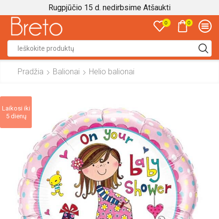
Rugpjūčio 15 d. nedirbsime
Atšaukti
0
0
Search
input
Pradžia
Balionai
Helio balionai
Laikosi iki
5 dienų