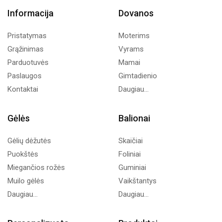
Informacija
Dovanos
Pristatymas
Moterims
Grąžinimas
Vyrams
Parduotuvės
Mamai
Paslaugos
Gimtadienio
Kontaktai
Daugiau...
Gėlės
Balionai
Gėlių dėžutės
Skaičiai
Puokštės
Foliniai
Miegančios rožės
Guminiai
Muilo gėlės
Vaikštantys
Daugiau...
Daugiau...