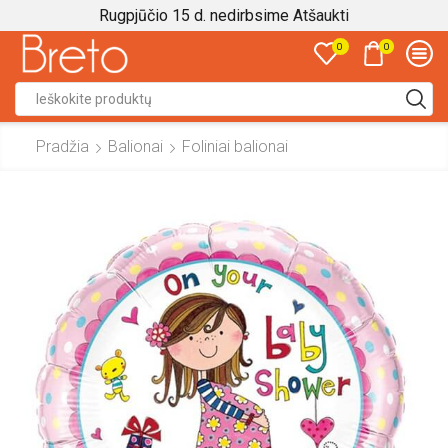
Rugpjūčio 15 d. nedirbsime
Atšaukti
0
0
Search
input
Pradžia
Balionai
Foliniai balionai