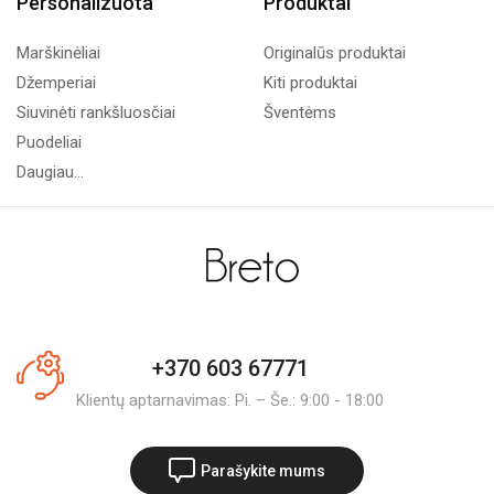
Personalizuota
Produktai
Marškinėliai
Originalūs produktai
Džemperiai
Kiti produktai
Siuvinėti rankšluosčiai
Šventėms
Puodeliai
Daugiau...
+370 603 67771
Klientų aptarnavimas: Pi. – Še.: 9:00 - 18:00
Parašykite mums