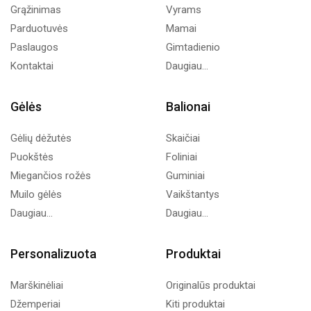
Grąžinimas
Vyrams
Parduotuvės
Mamai
Paslaugos
Gimtadienio
Kontaktai
Daugiau...
Gėlės
Balionai
Gėlių dėžutės
Skaičiai
Puokštės
Foliniai
Miegančios rožės
Guminiai
Muilo gėlės
Vaikštantys
Daugiau...
Daugiau...
Personalizuota
Produktai
Marškinėliai
Originalūs produktai
Džemperiai
Kiti produktai