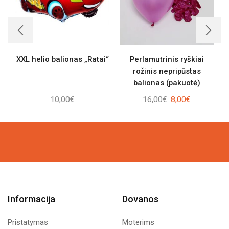
XXL helio balionas „Ratai“
Perlamutrinis ryškiai
rožinis nepripūstas
balionas (pakuotė)
Original
Current
10,00
€
16,00
€
8,00
€
price
price
was:
is:
16,00€.
8,00€.
Informacija
Dovanos
Pristatymas
Moterims