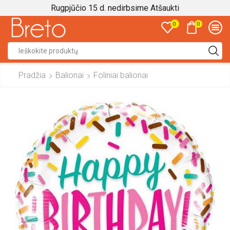
Rugpjūčio 15 d. nedirbsime
Atšaukti
0
0
Search
input
Pradžia
Balionai
Foliniai balionai