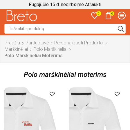
Rugpjūčio 15 d. nedirbsime
Atšaukti
0
0
Search
input
Pradžia
Parduotuvė
Personalizuoti Produktai
Marškinėliai
Polo Marškinėliai
Polo Marškinėliai Moterims
Polo marškinėliai moterims