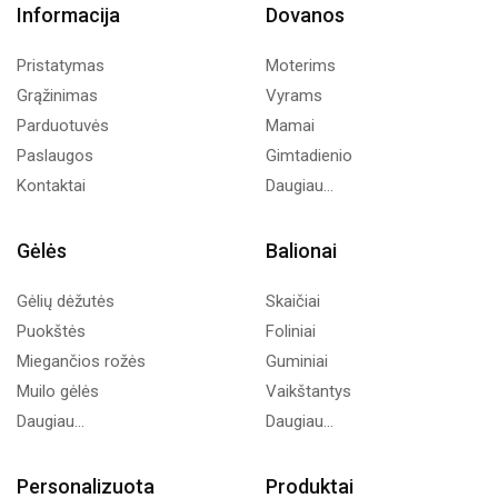
Informacija
Dovanos
Pristatymas
Moterims
Grąžinimas
Vyrams
Parduotuvės
Mamai
Paslaugos
Gimtadienio
Kontaktai
Daugiau...
Gėlės
Balionai
Gėlių dėžutės
Skaičiai
Puokštės
Foliniai
Miegančios rožės
Guminiai
Muilo gėlės
Vaikštantys
Daugiau...
Daugiau...
Personalizuota
Produktai