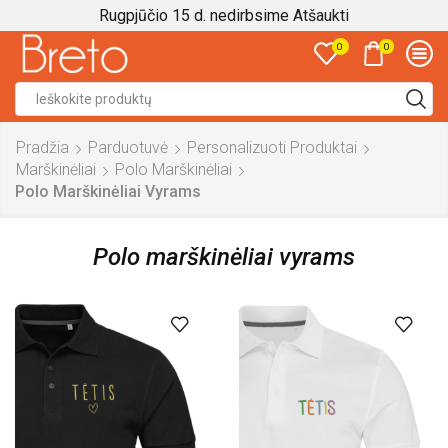
Rugpjūčio 15 d. nedirbsime
Atšaukti
0
0
Search
input
Pradžia
Parduotuvė
Personalizuoti Produktai
Marškinėliai
Polo Marškinėliai
Polo Marškinėliai Vyrams
Polo marškinėliai vyrams