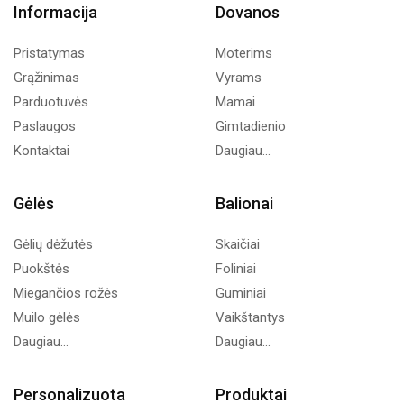
Informacija
Dovanos
Pristatymas
Moterims
Grąžinimas
Vyrams
Parduotuvės
Mamai
Paslaugos
Gimtadienio
Kontaktai
Daugiau...
Gėlės
Balionai
Gėlių dėžutės
Skaičiai
Puokštės
Foliniai
Miegančios rožės
Guminiai
Muilo gėlės
Vaikštantys
Daugiau...
Daugiau...
Personalizuota
Produktai