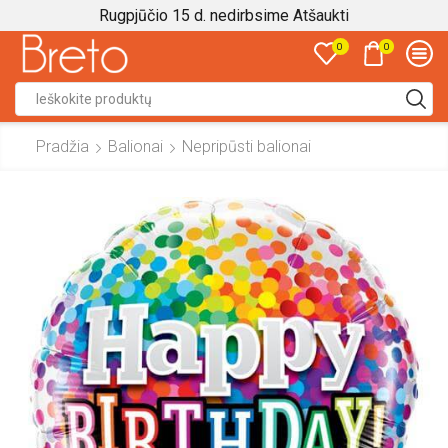
Rugpjūčio 15 d. nedirbsime
Atšaukti
0
0
Search
input
Pradžia
Balionai
Nepripūsti balionai