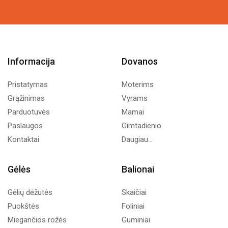
Informacija
Dovanos
Pristatymas
Moterims
Grąžinimas
Vyrams
Parduotuvės
Mamai
Paslaugos
Gimtadienio
Kontaktai
Daugiau...
Gėlės
Balionai
Gėlių dėžutės
Skaičiai
Puokštės
Foliniai
Miegančios rožės
Guminiai