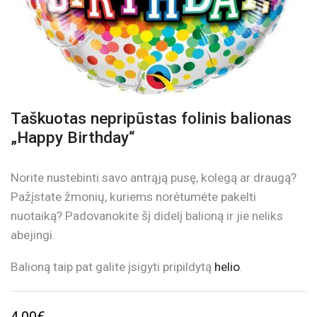
Taškuotas nepripūstas folinis balionas
„Happy Birthday“
Norite nustebinti savo antrąją pusę, kolegą ar draugą?
Pažįstate žmonių, kuriems norėtumėte pakelti
nuotaiką? Padovanokite šį didelį balioną ir jie neliks
abejingi.
Balioną taip pat galite įsigyti pripildytą
helio
.