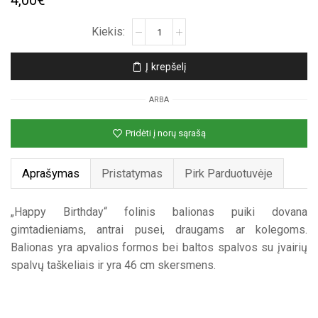
4,00
€
produkto
kiekis:
Taškuotas
Į krepšelį
nepripūstas
folinis
ARBA
balionas
„Happy
Pridėti į norų sąrašą
Birthday“
Aprašymas
Pristatymas
Pirk Parduotuvėje
„Happy Birthday“ folinis balionas puiki dovana
gimtadieniams, antrai pusei, draugams ar kolegoms.
Balionas yra apvalios formos bei baltos spalvos su įvairių
spalvų taškeliais ir yra 46 cm skersmens.